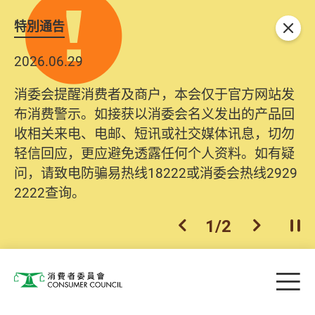
特別通告
关闭
2026.06.29
消委会提醒消费者及商户，本会仅于官方网站发
布消费警示。如接获以消委会名义发出的产品回
收相关来电、电邮、短讯或社交媒体讯息，切勿
轻信回应，更应避免透露任何个人资料。如有疑
问，请致电防骗易热线18222或消委会热线2929
2222查询。
1
/
2
上一个
下一个
开
Skip to main content
目
消费者委员会