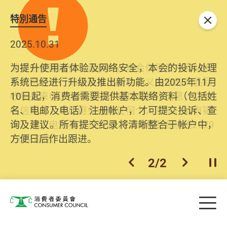
特別通告
关闭
2026.06.29
2025.10.31
消委会提醒消费者及商户，本会仅于官方网站发
为提升使用者体验及网络安全，本会的投诉处理
布消费警示。如接获以消委会名义发出的产品回
系统已经进行升级及推出新功能。由2025年11月
收相关来电、电邮、短讯或社交媒体讯息，切勿
10日起，消费者需要提供基本联络资料（包括姓
轻信回应，更应避免透露任何个人资料。如有疑
名、电邮及电话）注册帐户，才可提交投诉、查
问，请致电防骗易热线18222或消委会热线2929
询及建议。所有提交纪录将清晰整合于帐户中，
2222查询。
方便日后作出跟进。
2
/
2
上一个
下一个
开
Skip to main content
目
消费者委员会