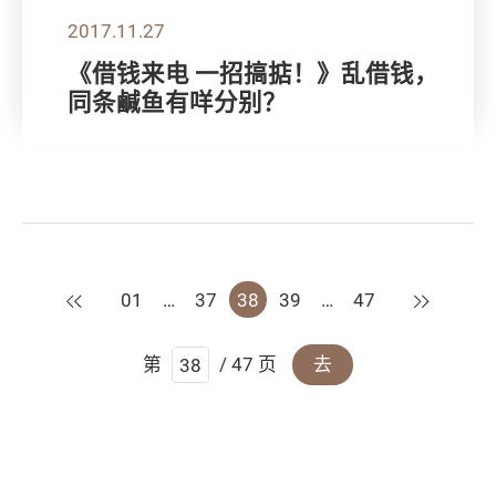
2017.11.27
《借钱来电 一招搞掂！》乱借钱，
同条鹹鱼有咩分别？
上一页
下一页
01
…
37
38
39
…
47
第
/ 47 页
去