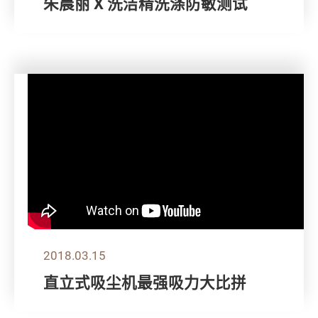
朱晨丽 X 洗洁精洗涤防敏测试
2018.03.15
直立式吸尘机最强吸力大比拼