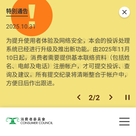
特別通告
关闭
2025.10.31
为提升使用者体验及网络安全，本会的投诉处理
系统已经进行升级及推出新功能。由2025年11月
10日起，消费者需要提供基本联络资料（包括姓
名、电邮及电话）注册帐户，才可提交投诉、查
询及建议。所有提交纪录将清晰整合于帐户中，
方便日后作出跟进。
2
/
2
上一个
下一个
开
Skip to main content
目
消费者委员会