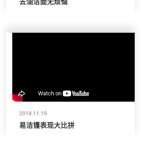
去油洁面无烦恼
2018.11.15
易洁镬表现大比拼