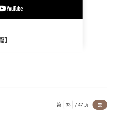
篇】
第
/ 47 页
去