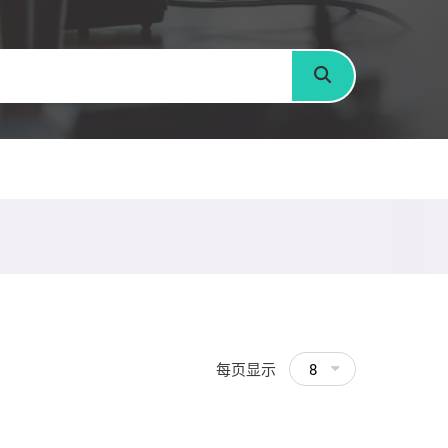
搜寻
每页显示
8