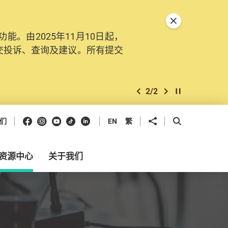
关闭特別通告
。由2025年11月10日起，
交投诉、查询及建议。所有提交
2
/
2
上一个
下一个
开始/暂停幻灯
Facebook
Instagram
Youtube
抖音
领英
分享到
开启搜寻框
们
EN
繁
资源中心
关于我们