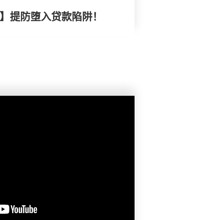
 】提防堕入贷款陷阱！