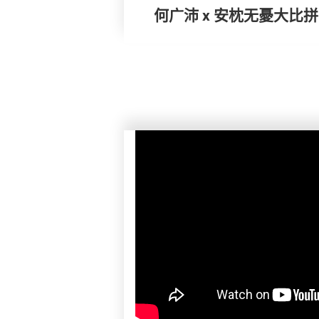
何广沛 x 安枕无憂大比拼