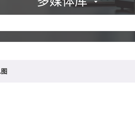
多媒体库
息图