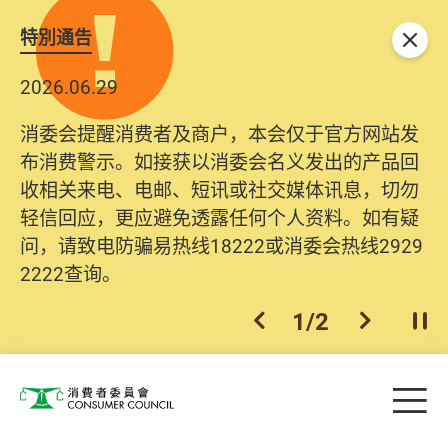
特別通告
关闭
2026.06.29
消委会提醒消费者及商户，本会仅于官方网站发
布消费警示。如接获以消委会名义发出的产品回
收相关来电、电邮、短讯或社交媒体讯息，切勿
轻信回应，更应避免透露任何个人资料。如有疑
问，请致电防骗易热线18222或消委会热线2929
2222查询。
1
/
2
上一个
下一个
开
Skip to main content
目
消费者委员会