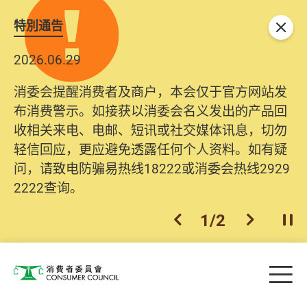
特別通告
关闭
2026.06.29
消委会提醒消费者及商户，本会仅于官方网站发
布消费警示。如接获以消委会名义发出的产品回
收相关来电、电邮、短讯或社交媒体讯息，切勿
轻信回应，更应避免透露任何个人资料。如有疑
问，请致电防骗易热线18222或消委会热线2929
2222查询。
1
/
2
上一个
下一个
开
Skip to main content
目
消费者委员会