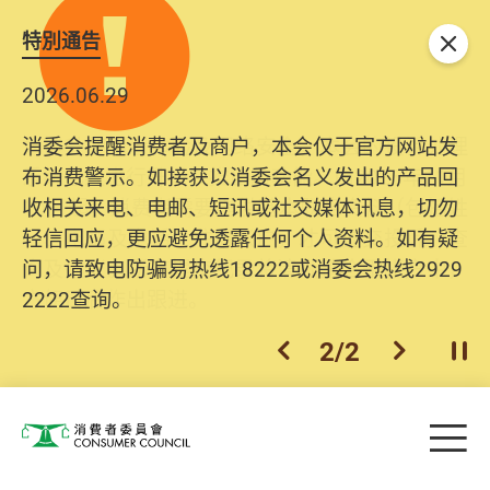
特別通告
关闭
2026.06.29
2025.10.31
消委会提醒消费者及商户，本会仅于官方网站发
为提升使用者体验及网络安全，本会的投诉处理
布消费警示。如接获以消委会名义发出的产品回
系统已经进行升级及推出新功能。由2025年11月
收相关来电、电邮、短讯或社交媒体讯息，切勿
10日起，消费者需要提供基本联络资料（包括姓
轻信回应，更应避免透露任何个人资料。如有疑
名、电邮及电话）注册帐户，才可提交投诉、查
问，请致电防骗易热线18222或消委会热线2929
询及建议。所有提交纪录将清晰整合于帐户中，
2222查询。
方便日后作出跟进。
2
/
2
上一个
下一个
开
Skip to main content
目
消费者委员会