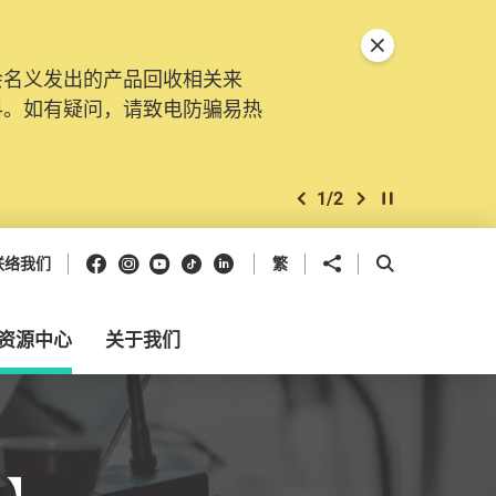
关闭特別通告
会名义发出的产品回收相关来
料。如有疑问，请致电防骗易热
1
/
2
上一个
下一个
开始/暂停幻灯
Facebook
Instagram
Youtube
抖音
领英
分享到
开启搜寻框
联络我们
繁
资源中心
关于我们