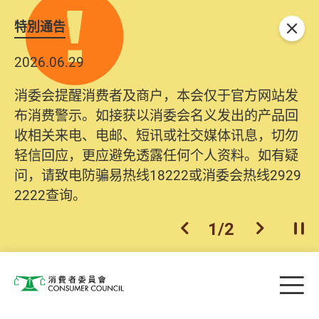
特別通告
关闭
2026.06.29
消委会提醒消费者及商户，本会仅于官方网站发
布消费警示。如接获以消委会名义发出的产品回
收相关来电、电邮、短讯或社交媒体讯息，切勿
轻信回应，更应避免透露任何个人资料。如有疑
问，请致电防骗易热线18222或消委会热线2929
2222查询。
1
/
2
上一个
下一个
开
Skip to main content
目
消费者委员会