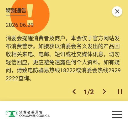
特別通告
关闭
2026.06.29
消委会提醒消费者及商户，本会仅于官方网站发
布消费警示。如接获以消委会名义发出的产品回
收相关来电、电邮、短讯或社交媒体讯息，切勿
轻信回应，更应避免透露任何个人资料。如有疑
问，请致电防骗易热线18222或消委会热线2929
2222查询。
1
/
2
上一个
下一个
开
Skip to main content
目
消费者委员会