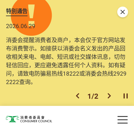
特別通告
关闭
2026.06.29
消委会提醒消费者及商户，本会仅于官方网站发
布消费警示。如接获以消委会名义发出的产品回
收相关来电、电邮、短讯或社交媒体讯息，切勿
轻信回应，更应避免透露任何个人资料。如有疑
问，请致电防骗易热线18222或消委会热线2929
2222查询。
1
/
2
上一个
下一个
开
Skip to main content
目
消费者委员会