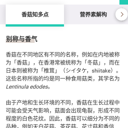
香菇知多点
营养素解构
香菇知多点
别称与香气
香菇在不同地区有不同的名称，例如在内地被称
为「香菇」，在香港常被统称为「冬菇」，而在
日本则被称为「椎茸」（シイタケ，shiitake）。
这些名称所指的均是同一种食用菇类，其学名为
Lentinula edodes
。
由于产地和生长环境的不同，香菇在生长过程中
可能会受天气影响，菇面会出现龟裂，形成不同
程度的白色花纹。因此，香菇可以细分为不同的
品种，例如天白花菇、茶花菇、花寸菇和香信