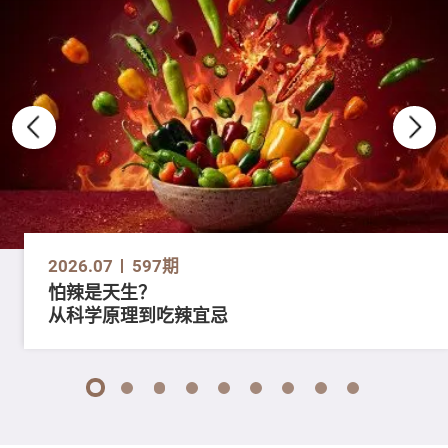
2026.07
597期
怕辣是天生？
从科学原理到吃辣宜忌
1
2
3
4
5
6
7
8
9