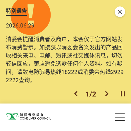
特別通告
关闭
2026.06.29
消委会提醒消费者及商户，本会仅于官方网站发
布消费警示。如接获以消委会名义发出的产品回
收相关来电、电邮、短讯或社交媒体讯息，切勿
轻信回应，更应避免透露任何个人资料。如有疑
问，请致电防骗易热线18222或消委会热线2929
2222查询。
1
/
2
上一个
下一个
开
Skip to main content
目
消费者委员会