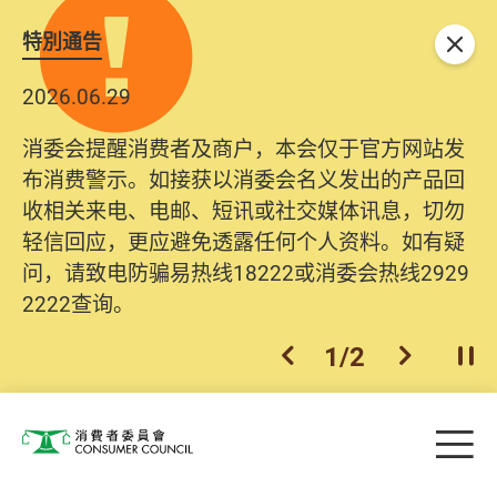
特別通告
关闭
2026.06.29
消委会提醒消费者及商户，本会仅于官方网站发
布消费警示。如接获以消委会名义发出的产品回
收相关来电、电邮、短讯或社交媒体讯息，切勿
轻信回应，更应避免透露任何个人资料。如有疑
问，请致电防骗易热线18222或消委会热线2929
2222查询。
1
/
2
上一个
下一个
开
Skip to main content
目
消费者委员会