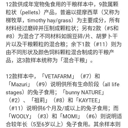
12款供成年宠物兔食用的干粮样本中，9款属颗
粒状（pellets）产品，普遍以提摩西草（又称为
梯牧草，timothy hay/grass）为主要成分，所有
材料经过磨碎并压制成颗粒状；另有2款（#5和
#8）为混合了不同材料如豌豆碎/片、胡萝卜干
片以及干粮颗粒的混合粮；余下1款（#11）则为
由不同形状及颜色饲料颗粒混合制成的干粮产
品，这3款样本统称为「混合干粮」。
12款样本中，「VETAFARM」（#7）和
「Mazuri」（#9）说明供所有生命阶段（all life
stages）的兔子食用；「bunny NATURE」
（#2）、「祖莉」（#8）和「KAYTEE」
（#11）说明供6个月及/或以上的兔子食用；而
「WOOLY」（#3）和「MOMI」（#6）则说明适
合较年长（5至6岁以上）兔子食用。其余样本则