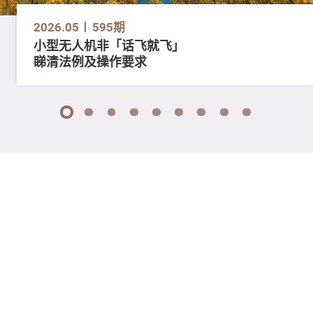
2026.05
595期
小型无人机非「话飞就飞」
睇清法例及操作要求
1
2
3
4
5
6
7
8
9