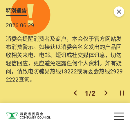
特別通告
关闭
2026.06.29
消委会提醒消费者及商户，本会仅于官方网站发
布消费警示。如接获以消委会名义发出的产品回
收相关来电、电邮、短讯或社交媒体讯息，切勿
轻信回应，更应避免透露任何个人资料。如有疑
问，请致电防骗易热线18222或消委会热线2929
2222查询。
1
/
2
上一个
下一个
开
Skip to main content
目
消费者委员会