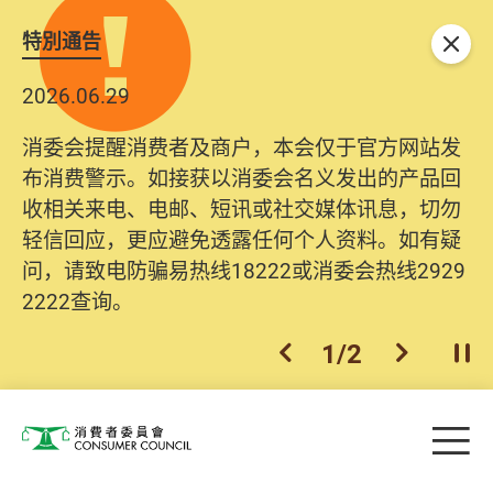
特別通告
关闭
2026.06.29
消委会提醒消费者及商户，本会仅于官方网站发
布消费警示。如接获以消委会名义发出的产品回
收相关来电、电邮、短讯或社交媒体讯息，切勿
轻信回应，更应避免透露任何个人资料。如有疑
问，请致电防骗易热线18222或消委会热线2929
2222查询。
1
/
2
上一个
下一个
开
Skip to main content
目
消费者委员会