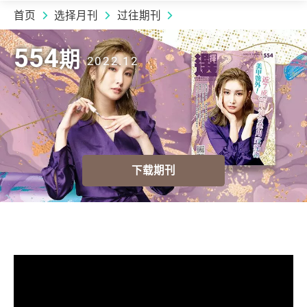
首页
选择月刊
过往期刊
2022.12 | 554
期
554
期
2022.12
下载期刊