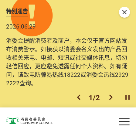
特別通告
关闭
2026.06.29
消委会提醒消费者及商户，本会仅于官方网站发
布消费警示。如接获以消委会名义发出的产品回
收相关来电、电邮、短讯或社交媒体讯息，切勿
轻信回应，更应避免透露任何个人资料。如有疑
问，请致电防骗易热线18222或消委会热线2929
2222查询。
1
/
2
上一个
下一个
开
Skip to main content
目
消费者委员会