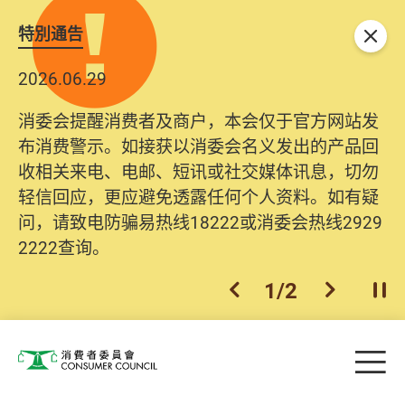
特別通告
关闭
2026.06.29
消委会提醒消费者及商户，本会仅于官方网站发
布消费警示。如接获以消委会名义发出的产品回
收相关来电、电邮、短讯或社交媒体讯息，切勿
轻信回应，更应避免透露任何个人资料。如有疑
问，请致电防骗易热线18222或消委会热线2929
2222查询。
1
/
2
上一个
下一个
开
Skip to main content
目
消费者委员会