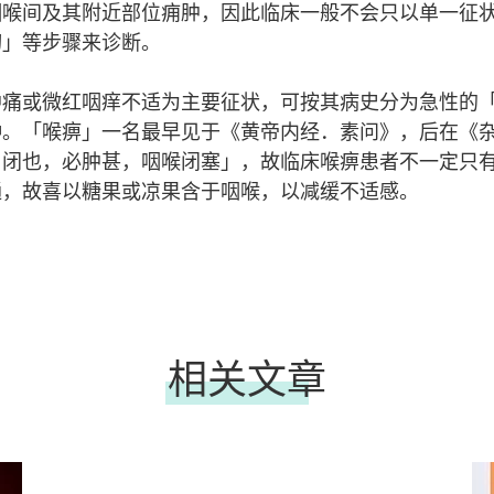
咽喉间及其附近部位痈肿，因此临床一般不会只以单一征
切」等步骤来诊断。
肿痛或微红咽痒不适为主要征状，可按其病史分为急性的
种。「喉痹」一名最早见于《黄帝内经．素问》，后在《
，闭也，必肿甚，咽喉闭塞」，故临床喉痹患者不一定只
通，故喜以糖果或凉果含于咽喉，以减缓不适感。
相关文章