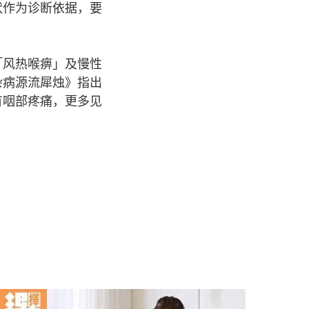
状作为诊断依据，要
「风热喉痹」及慢性
杂病源流犀烛》指出
有咽部疼痛，更多见