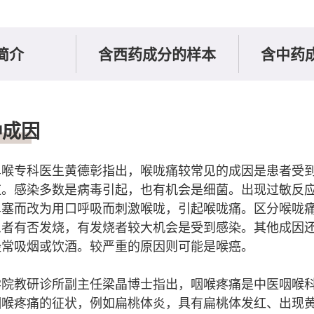
简介
含西药成分的样本
含中药
种成因
鼻喉专科医生黄德彰指出，喉咙痛较常见的成因是患者受
应。感染多数是病毒引起，也有机会是细菌。出现过敏反
鼻塞而改为用口呼吸而刺激喉咙，引起喉咙痛。区分喉咙
患者有否发烧，有发烧者较大机会是受到感染。其他成因
经常吸烟或饮酒。较严重的原因则可能是喉癌。
学院教研诊所副主任梁晶博士指出，咽喉疼痛是中医咽喉
咽喉疼痛的征状，例如扁桃体炎，具有扁桃体发红、出现