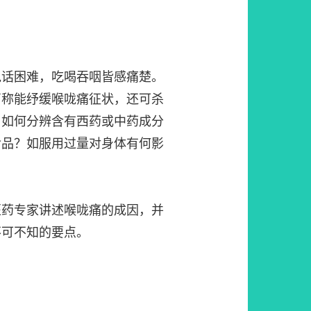
说话困难，吃喝吞咽皆感痛楚。
声称能纾缓喉咙痛征状，还可杀
？如何分辨含有西药或中药成分
食品？如服用过量对身体有何影
医药专家讲述喉咙痛的成因，并
不可不知的要点。