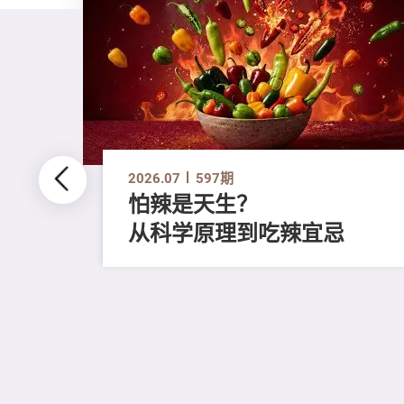
2026.07
597期
怕辣是天生？
从科学原理到吃辣宜忌
磨毛