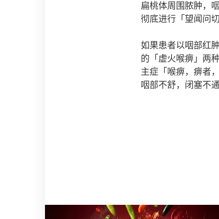
扁桃体周围脓肿，
彻底进行「望闻问
如果患者以咽部红
的「虚火喉痹」两
主症「喉痹，痹者
咽部不舒，闭塞不