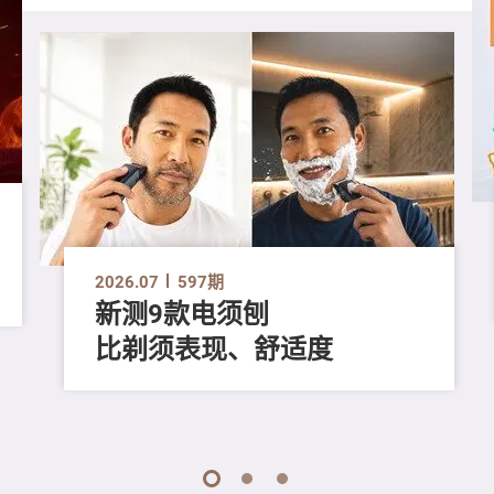
2026.07
597期
新测9款电须刨
比剃须表现、舒适度
1
2
3