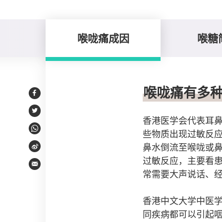
喉咙痛成因
喉糖
喉咙痛成因
喉咙痛有多
Facebook
Twitter
香港医学会代表耳
些物质出现过敏反
WhatsApp
鼻水倒流至喉咙或
Weibo
过敏反应，主要看
Email
常需要大声说话、
香港中文大学中医
同疾病都可以引起