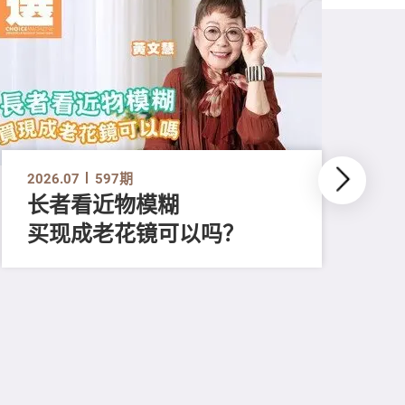
2026.07
597期
长者看近物模糊
买现成老花镜可以吗？
202
「
顔
清