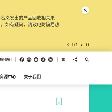
关闭特別通告
会名义发出的产品回收相关来
料。如有疑问，请致电防骗易热
1
/
2
上一个
下一个
开始/暂停幻灯
Facebook
Instagram
Youtube
抖音
领英
分享到
开启搜寻框
联络我们
繁
资源中心
关于我们
收藏