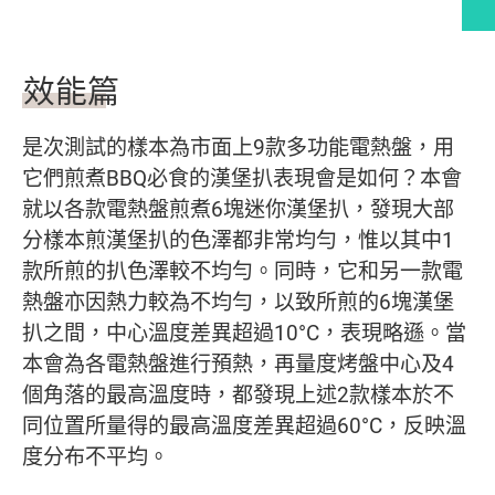
文章內容
效能篇
是次測試的樣本為市面上9款多功能電熱盤，用
它們煎煮BBQ必食的漢堡扒表現會是如何？本會
就以各款電熱盤煎煮6塊迷你漢堡扒，發現大部
分樣本煎漢堡扒的色澤都非常均勻，惟以其中1
款所煎的扒色澤較不均勻。同時，它和另一款電
熱盤亦因熱力較為不均勻，以致所煎的6塊漢堡
扒之間，中心溫度差異超過10°C，表現略遜。當
本會為各電熱盤進行預熱，再量度烤盤中心及4
個角落的最高溫度時，都發現上述2款樣本於不
同位置所量得的最高溫度差異超過60°C，反映溫
度分布不平均。