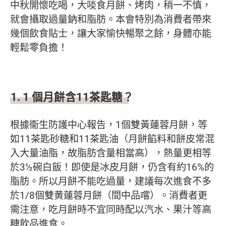
中秋開懷吃喝，大啖食月餅、烤肉，稍一不慎，
就會攝取過量鈉和脂肪。本會特別為消費者帶來
幾個飲食貼士，讓大家愉快暢聚之餘，身體亦能
輕鬆零負擔！
1. 1 個月餅含11茶匙糖？
根據衞生防護中心報告，1個雙黃蓮蓉月餅，等
如11茶匙砂糖和11茶匙油（月餅餡料和餅皮常混
入大量油脂，故脂肪含量相當高），熱量更相等
於3½碗白飯！即使是冰皮月餅，仍含有約16%的
脂肪。所以月餅不能吃過量，建議每次進食不多
於1/8個雙黄蓮蓉月餅（間中品嚐）。消費者更
需注意，吃月餅時不宜同時配以汽水、果汁等高
糖飲品進食。