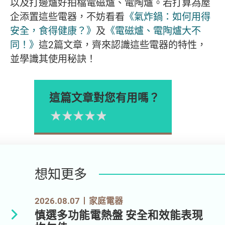
以及打邊爐好拍檔電磁爐、電陶爐。若打算為屋
企添置這些電器，不妨看看
《氣炸鍋：如何用得
安全，食得健康？》
及
《電磁爐、電陶爐大不
同！》
這2篇文章，齊來認識這些電器的特性，
並學識其使用秘訣！
這篇文章對您有用嗎？
1星
2星
3星
4星
5星
Please rate
想知更多
2026.08.07
家庭電器
慎選多功能電熱盤 安全和效能表現