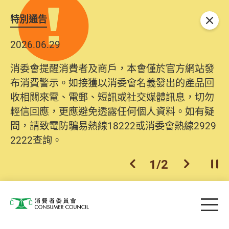
特別通告
關閉
2026.06.29
消委會提醒消費者及商戶，本會僅於官方網站發
布消費警示。如接獲以消委會名義發出的產品回
收相關來電、電郵、短訊或社交媒體訊息，切勿
輕信回應，更應避免透露任何個人資料。如有疑
問，請致電防騙易熱線18222或消委會熱線2929
2222查詢。
1
/
2
上一個
下一個
開
Skip to main content
目
消費者委員會