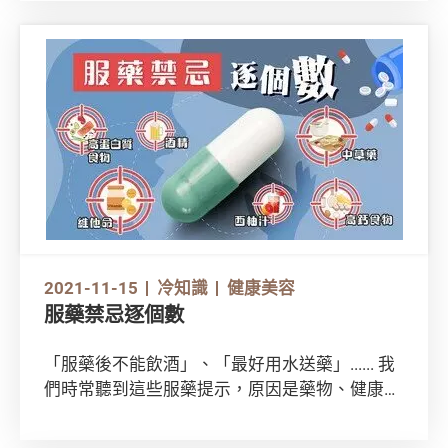
障礙，需要專業協助。為了節省輪候公立機構相
關治療服務的時間，不少人會選用非公營機構服
務。但原來本港現時言語治療師的註冊制度屬自
願登記性質，規管有限，所提供的服務亦不盡相
同。消費者在選擇服務時應注意甚麼？
2021-11-15
冷知識
健康美容
服藥禁忌逐個數
「服藥後不能飲酒」、「最好用水送藥」...... 我
們時常聽到這些服藥提示，原因是藥物、健康食
品或一般食物都有其化學特性，當某些藥物和食
物同時服用，有機會影響藥效，絕不能小覷。為