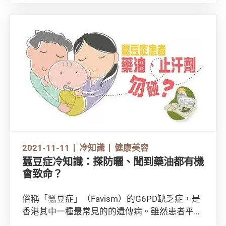
甲狀腺又有多了解？想知道甲狀腺對人體有何功
用？「甲亢」、「甲減」又是甚麼？不吃魚是否
真的會導致甲狀腺疾病出現？馬上從本篇文章找
出答案！
2021-11-11
冷知識
健康美容
蠶豆症冷知識：搽防曬、聞到藥油都有機
會致命？
俗稱「蠶豆症」（Favism）的G6PD缺乏症，是
香港其中一種最常見的的遺傳病。雖然患者平日
與他人無異，但一旦接觸到某些物質如部分防蟲