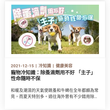
衞生的資訊，供大眾免費下載。
2021-12-15
冷知識
健康美容
寵物冷知識：除蚤滴劑用不好 「主子」
性命隨時不保
和暖及潮濕的天氣使跳蚤和牛蜱在全年都頗為常
見，而夏天特別多。過往海外曾有不少錯用除蚤
滴，危及「毛孩」性命的個案。以下為大家整合
一些小知識，以及使用除蚤滴劑的 4 個常犯錯