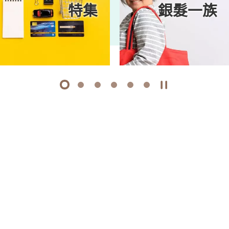
特集
銀髮一族
1
2
3
4
5
6
開始/暫停幻燈