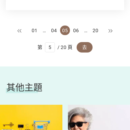
並不是所有病都適合服用抗生素。濫用抗生素更
會增加細菌產生耐藥性的機會。長此下去，將會
有更多難以治療的細菌感染出現！
上一頁
下一頁
01
…
04
05
06
…
20
第
/ 20 頁
去
其他主題