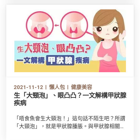
了您的身體，馬上了解服藥禁忌！
2021-11-12
懶人包
健康美容
生「大頸泡」、眼凸凸？一文解構甲狀腺
疾病
「唔食魚會生大頸泡！」這句話不陌生吧？所謂
「大頸泡」，就是甲狀腺腫脹。與甲狀腺相關的
疾病其實頗為常見，並常於女性身上出現。你對