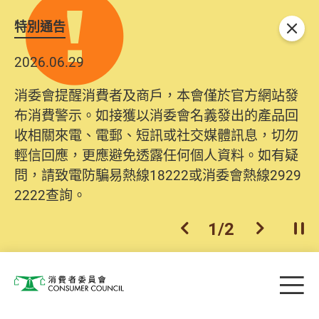
特別通告
關閉
2026.06.29
消委會提醒消費者及商戶，本會僅於官方網站發
布消費警示。如接獲以消委會名義發出的產品回
收相關來電、電郵、短訊或社交媒體訊息，切勿
輕信回應，更應避免透露任何個人資料。如有疑
問，請致電防騙易熱線18222或消委會熱線2929
2222查詢。
1
/
2
上一個
下一個
開
Skip to main content
目
消費者委員會