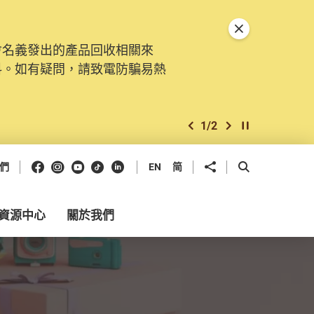
關閉特別通告
會名義發出的產品回收相關來
料。如有疑問，請致電防騙易熱
1
/
2
上一個
下一個
開始/暫停幻燈
Facebook
Instagram
Youtube
抖音
領英
分享到
開啟搜尋框
們
EN
简
資源中心
關於我們