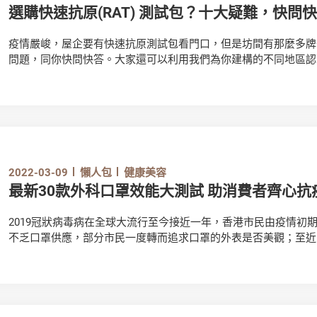
選購快速抗原(RAT) 測試包？十大疑難，快問
疫情嚴峻，屋企要有快速抗原測試包看門口，但是坊間有那麼多牌
問題，同你快問快答。大家還可以利用我們為你建構的不同地區認
港、中國內地、澳門、新加坡、澳洲、歐盟同美國的認可測試包名
2019新冠病毒病快速抗原測試包搜尋器：https://ccchoice.org/RAT
想知如何解讀搜尋器內容，可先看使用攻略短片：https://ccchoice.org
2022-03-09
懶人包
健康美容
最新30款外科口罩效能大測試 助消費者齊心抗
2019冠狀病毒病在全球大流行至今接近一年，香港市民由疫情初
不乏口罩供應，部分市民一度轉而追求口罩的外表是否美觀；至近
次認真講求口罩的保護和防疫效能。正確佩戴外科口罩有助預防經飛
次再從市面搜集了30款口罩進行測試，檢視坊間一次性口罩的質
顆粒過濾效率兩項重要的抗疫指標達到95%以上，整體表現不俗
理想。