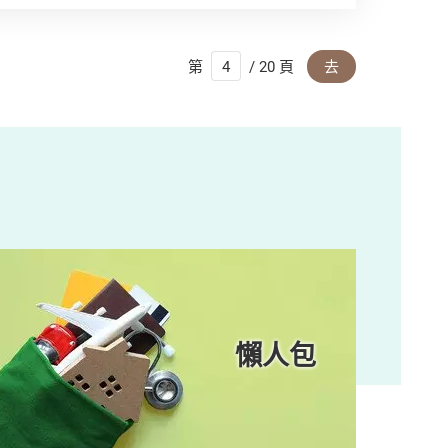
第
/ 20 頁
去
懶人包