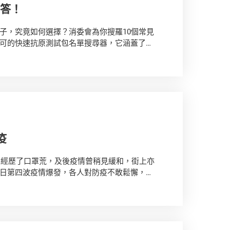
快答！
子，究竟如何選擇？消委會為你搜羅10個常見
可的快速抗原測試包名單搜尋器，它涵蓋了香
單。
search
/v-RATsearch
疫
期經歷了口罩荒，及後疫情曾稍見緩和，街上亦
日第四波疫情爆發，各人對防疫不敢鬆懈，再
沫傳播的疾病，本會繼2017年的測試後，今
素。結果發現大部分樣本都能在細菌過濾效率和
，但有約三分之一樣本在耳帶測試中，表現未如