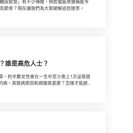
糖尿飲食」有不少傳聞，例如電飯煲聲稱能令
及節食？現在讓我們為大家破解這些迷思。
？誰是高危人士？
19年刊登的文章，約半數女性會在一生中至少患上1次泌尿道
老是常出現」的病，其致病原因和病徵是甚麼？怎樣才能避
？馬上了解關於泌尿道感染的種種！