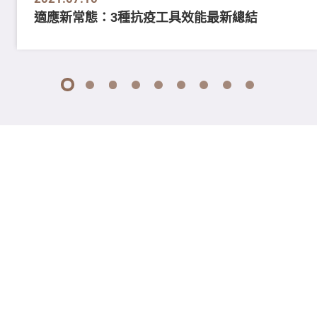
適應新常態：3種抗疫工具效能最新總結
1
2
3
4
5
6
7
8
9