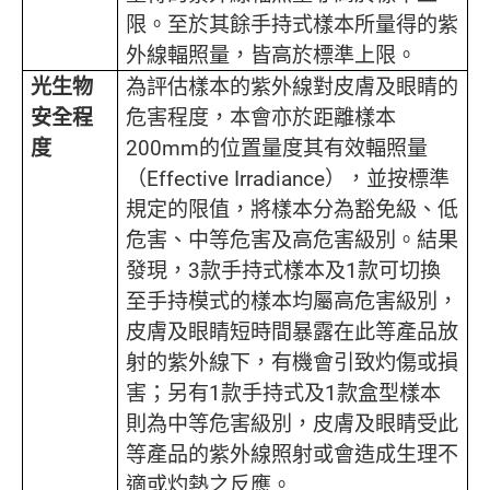
限。至於其餘手持式樣本所量得的紫
外線輻照量，皆高於標準上限。
光生物
為評估樣本的紫外線對皮膚及眼睛的
安全程
危害程度，本會亦於距離樣本
度
200mm的位置量度其有效輻照量
（Effective Irradiance），並按標準
規定的限值，將樣本分為豁免級、低
危害、中等危害及高危害級別。結果
發現，3款手持式樣本及1款可切換
至手持模式的樣本均屬高危害級別，
皮膚及眼睛短時間暴露在此等產品放
射的紫外線下，有機會引致灼傷或損
害；另有1款手持式及1款盒型樣本
則為中等危害級別，皮膚及眼睛受此
等產品的紫外線照射或會造成生理不
適或灼熱之反應。