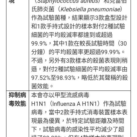
現
（
Staphylococcus aureus
）和克雷伯
氏肺炎菌（
Klebsiella pneumoniae
）
作為試驗菌種，結果顯示3款盒型設計
和1款手持式設計的樣本對付2種試驗
細菌的平均殺滅率都達到或超過
99.9%，其中1款在較長試驗時間（30
分鐘）的平均殺菌率更超過99.99%。
不過，另外有3款樣本的殺菌表現則稍
遜，對付2種試驗細菌的平均殺滅率由
97.52%至98.93%，略低於其聲稱的殺
菌效能。
抑制病
本會亦以甲型流感病毒
毒效能
H1N1（Influenza A H1N1）作為試驗
病毒，當中2款手持式消毒裝置樣本表
現最為優異，於特定試驗距離及時間
下，試驗病毒的感染性平均減少了超