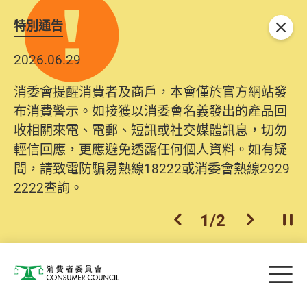
特別通告
關閉
2026.06.29
消委會提醒消費者及商戶，本會僅於官方網站發
布消費警示。如接獲以消委會名義發出的產品回
收相關來電、電郵、短訊或社交媒體訊息，切勿
輕信回應，更應避免透露任何個人資料。如有疑
問，請致電防騙易熱線18222或消委會熱線2929
2222查詢。
1
/
2
上一個
下一個
開
Skip to main content
目
消費者委員會