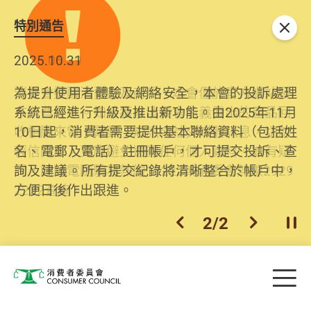
特別通告
關閉
2026.06.29
2025.10.31
消委會提醒消費者及商戶，本會僅於官方網站發
為提升使用者體驗及網絡安全，本會的投訴處理
布消費警示。如接獲以消委會名義發出的產品回
系統已經進行升級及推出新功能。由2025年11月
收相關來電、電郵、短訊或社交媒體訊息，切勿
10日起，消費者需要提供基本聯絡資料（包括姓
輕信回應，更應避免透露任何個人資料。如有疑
名、電郵及電話）註冊帳戶，才可提交投訴、查
問，請致電防騙易熱線18222或消委會熱線2929
詢及建議。所有提交紀錄將清晰整合於帳戶中，
2222查詢。
方便日後作出跟進。
2
/
2
上一個
下一個
開
Skip to main content
目
消費者委員會