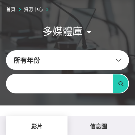
首頁
資源中心
多媒體庫
所有年份
關鍵字
搜尋
影片
信息圖