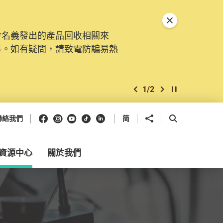
關閉特別通告
會名義發出的產品回收相關來
料。如有疑問，請致電防騙易熱
1
/
2
上一個
下一個
開始/暫停幻燈
Facebook
Instagram
Youtube
抖音
領英
分享到
開啟搜尋框
聯絡我們
简
資源中心
關於我們