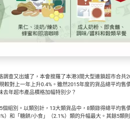
格調查又出爐了，本會搜羅了本港3間大型連鎖超市合共2
現較對上一年上升0.4%。雖然2015年度的貨品總平均售價
味去年超市產品檟格加幅特別少？
45個組別。以類別計，13大類貨品中，8類錄得總平均售價
8%）和「糖餅/小食」（2.1%）類的升幅最大。其餘5類則