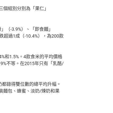
的首三個組別分別為「果仁」
」（-3.9%）、「即食麵」
超過1成（-10.4%），為200款
%和1.5%。4款食米的平均價格
.9%不等。在2015年只有「乳酪/
煉奶都錄得雙位數的總平均升幅。
裝麵包、蜂蜜、淡奶/煉奶和果