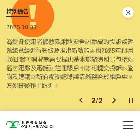
特別通告
關閉
2026.06.29
2025.10.31
消委會提醒消費者及商戶，本會僅於官方網站發
為提升使用者體驗及網絡安全，本會的投訴處理
布消費警示。如接獲以消委會名義發出的產品回
系統已經進行升級及推出新功能。由2025年11月
收相關來電、電郵、短訊或社交媒體訊息，切勿
10日起，消費者需要提供基本聯絡資料（包括姓
輕信回應，更應避免透露任何個人資料。如有疑
名、電郵及電話）註冊帳戶，才可提交投訴、查
問，請致電防騙易熱線18222或消委會熱線2929
詢及建議。所有提交紀錄將清晰整合於帳戶中，
2222查詢。
方便日後作出跟進。
2
/
2
上一個
下一個
開
Skip to main content
目
消費者委員會