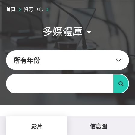
首頁
資源中心
多媒體庫
所有年份
關鍵字
搜尋
影片
信息圖