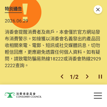
特別通告
關閉
2026.06.29
消委會提醒消費者及商戶，本會僅於官方網站發
布消費警示。如接獲以消委會名義發出的產品回
收相關來電、電郵、短訊或社交媒體訊息，切勿
輕信回應，更應避免透露任何個人資料。如有疑
問，請致電防騙易熱線18222或消委會熱線2929
2222查詢。
1
/
2
上一個
下一個
開
Skip to main content
目
消費者委員會