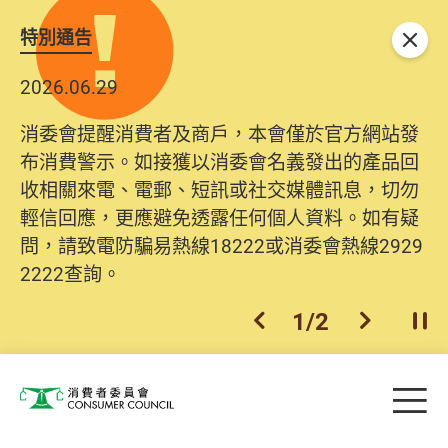
特別通告
關閉
2026.06.29
消委會提醒消費者及商戶，本會僅於官方網站發
布消費警示。如接獲以消委會名義發出的產品回
收相關來電、電郵、短訊或社交媒體訊息，切勿
輕信回應，更應避免透露任何個人資料。如有疑
問，請致電防騙易熱線18222或消委會熱線2929
2222查詢。
1
/
2
上一個
下一個
開
Skip to main content
目
消費者委員會