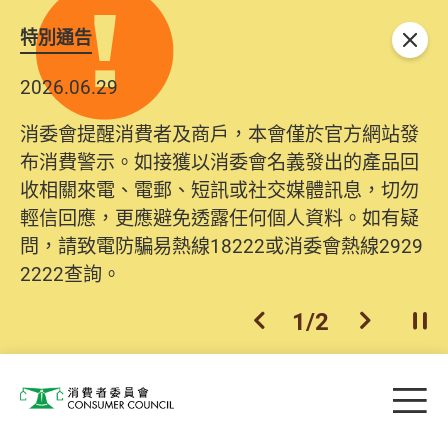
特別通告
關閉
2026.06.29
2025.10.31
消委會提醒消費者及商戶，本會僅於官方網站發
為提升使用者體驗及網絡安全，本會的投訴處理
布消費警示。如接獲以消委會名義發出的產品回
系統已經進行升級及推出新功能。由2025年11月
收相關來電、電郵、短訊或社交媒體訊息，切勿
10日起，消費者需要提供基本聯絡資料（包括姓
輕信回應，更應避免透露任何個人資料。如有疑
名、電郵及電話）註冊帳戶，才可提交投訴、查
問，請致電防騙易熱線18222或消委會熱線2929
詢及建議。所有提交紀錄將清晰整合於帳戶中，
2222查詢。
方便日後作出跟進。
2
/
2
上一個
下一個
開
Skip to main content
目
消費者委員會