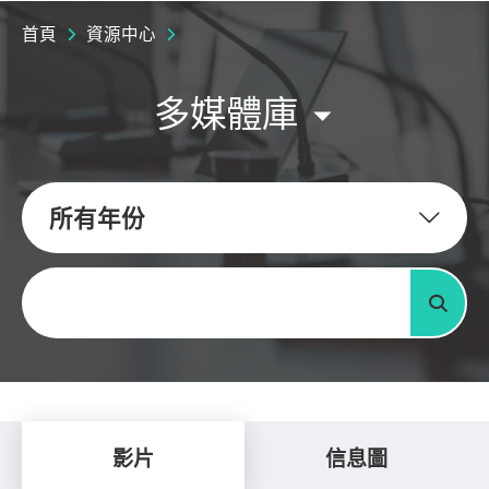
首頁
資源中心
多媒體庫
所有年份
關鍵字
搜尋
影片
信息圖