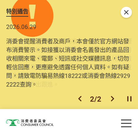
特別通告
關閉
2026.06.29
2025.10.31
消委會提醒消費者及商戶，本會僅於官方網站發
為提升使用者體驗及網絡安全，本會的投訴處理
布消費警示。如接獲以消委會名義發出的產品回
系統已經進行升級及推出新功能。由2025年11月
收相關來電、電郵、短訊或社交媒體訊息，切勿
10日起，消費者需要提供基本聯絡資料（包括姓
輕信回應，更應避免透露任何個人資料。如有疑
名、電郵及電話）註冊帳戶，才可提交投訴、查
問，請致電防騙易熱線18222或消委會熱線2929
詢及建議。所有提交紀錄將清晰整合於帳戶中，
2222查詢。
方便日後作出跟進。
2
/
2
上一個
下一個
開
Skip to main content
目
消費者委員會