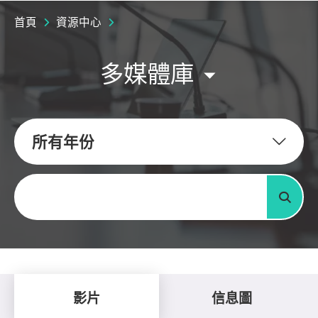
首頁
資源中心
多媒體庫
所有年份
關鍵字
搜尋
影片
信息圖