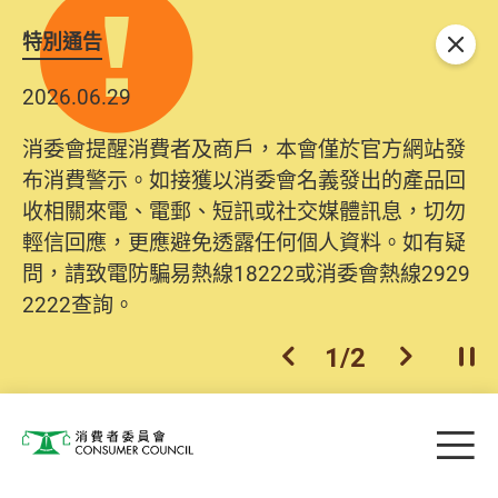
特別通告
關閉
2026.06.29
消委會提醒消費者及商戶，本會僅於官方網站發
布消費警示。如接獲以消委會名義發出的產品回
收相關來電、電郵、短訊或社交媒體訊息，切勿
輕信回應，更應避免透露任何個人資料。如有疑
問，請致電防騙易熱線18222或消委會熱線2929
2222查詢。
1
/
2
上一個
下一個
開
Skip to main content
目
消費者委員會