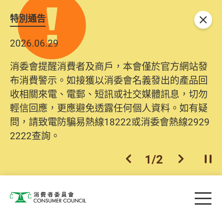
特別通告
關閉
2026.06.29
消委會提醒消費者及商戶，本會僅於官方網站發
布消費警示。如接獲以消委會名義發出的產品回
收相關來電、電郵、短訊或社交媒體訊息，切勿
輕信回應，更應避免透露任何個人資料。如有疑
問，請致電防騙易熱線18222或消委會熱線2929
2222查詢。
1
/
2
上一個
下一個
開
Skip to main content
目
消費者委員會