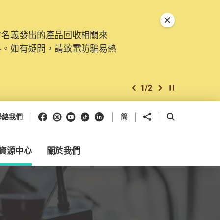
關閉特別通告
會名義發出的產品回收相關來
料。如有疑問，請致電防騙易熱
1
/
2
上一個
下一個
開始/暫停幻燈
Facebook
Instagram
Youtube
抖音
領英
分享到
開啟搜尋框
聯絡我們
简
資源中心
關於我們