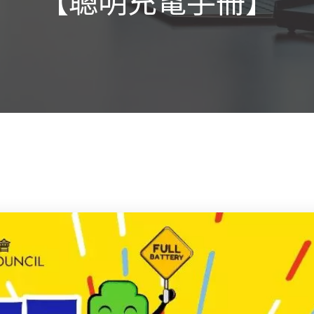
【聰明充電手冊】