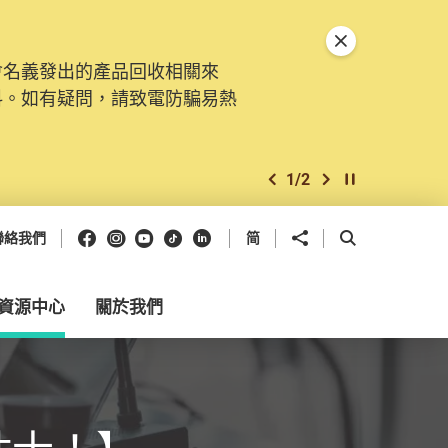
關閉特別通告
會名義發出的產品回收相關來
料。如有疑問，請致電防騙易熱
1
/
2
上一個
下一個
開始/暫停幻燈
Facebook
Instagram
Youtube
抖音
領英
分享到
開啟搜尋框
聯絡我們
简
資源中心
關於我們