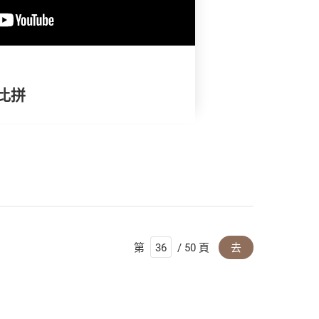
比拼
第
/ 50 頁
去