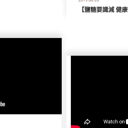
【鹽糖要識減 健