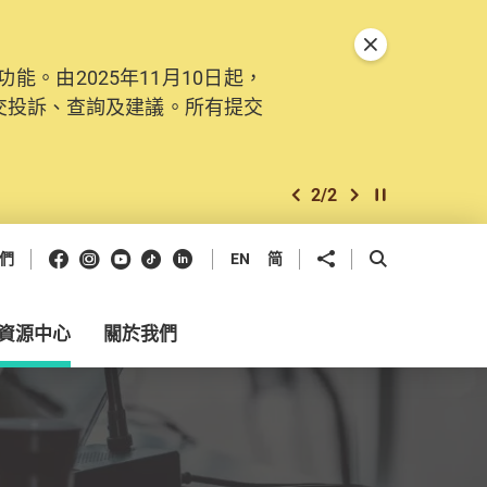
關閉特別通告
。由2025年11月10日起，
交投訴、查詢及建議。所有提交
2
/
2
上一個
下一個
開始/暫停幻燈
Facebook
Instagram
Youtube
抖音
領英
分享到
開啟搜尋框
們
EN
简
資源中心
關於我們