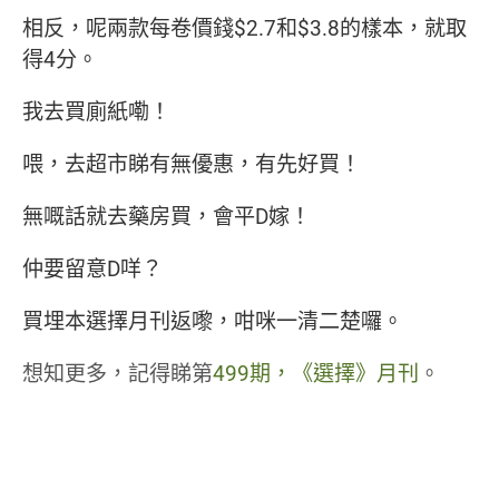
相反，呢兩款每卷價錢$2.7和$3.8的樣本，就取
得4分。
我去買廁紙嘞！
喂，去超市睇有無優惠，有先好買！
無嘅話就去藥房買，會平D嫁！
仲要留意D咩？
買埋本選擇月刊返嚟，咁咪一清二楚囉。
想知更多，記得睇第
499期，《選擇》月刊
。