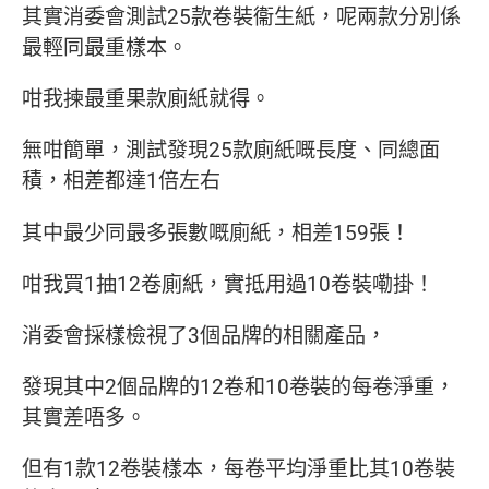
其實消委會測試25款卷裝衞生紙，呢兩款分別係
最輕同最重樣本。
咁我揀最重果款廁紙就得。
無咁簡單，測試發現25款廁紙嘅長度、同總面
積，相差都達1倍左右
其中最少同最多張數嘅廁紙，相差159張！
咁我買1抽12卷廁紙，實抵用過10卷裝嘞掛！
消委會採樣檢視了3個品牌的相關產品，
發現其中2個品牌的12卷和10卷裝的每卷淨重，
其實差唔多。
但有1款12卷裝樣本，每卷平均淨重比其10卷裝