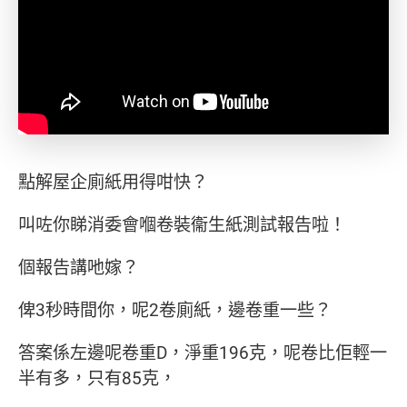
點解屋企廁紙用得咁快？
叫咗你睇消委會嗰卷裝衞生紙測試報告啦！
個報告講吔嫁？
俾3秒時間你，呢2卷廁紙，邊卷重一些？
答案係左邊呢卷重D，淨重196克，呢卷比佢輕一
半有多，只有85克，