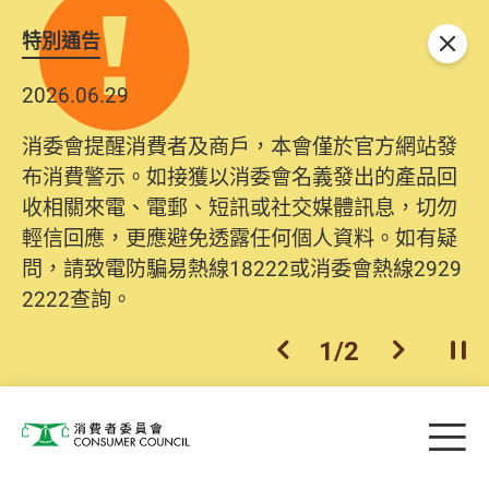
特別通告
關閉
2026.06.29
消委會提醒消費者及商戶，本會僅於官方網站發
布消費警示。如接獲以消委會名義發出的產品回
收相關來電、電郵、短訊或社交媒體訊息，切勿
輕信回應，更應避免透露任何個人資料。如有疑
問，請致電防騙易熱線18222或消委會熱線2929
2222查詢。
1
/
2
上一個
下一個
開
Skip to main content
目
消費者委員會