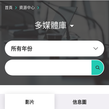
首頁
資源中心
多媒體庫
所有年份
關鍵字
搜尋
影片
信息圖