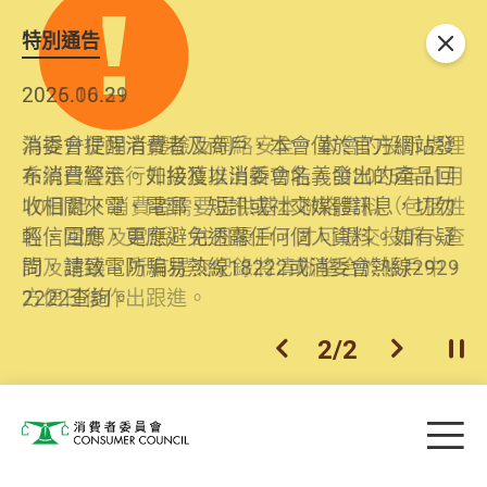
特別通告
關閉
2026.06.29
2025.10.31
消委會提醒消費者及商戶，本會僅於官方網站發
為提升使用者體驗及網絡安全，本會的投訴處理
布消費警示。如接獲以消委會名義發出的產品回
系統已經進行升級及推出新功能。由2025年11月
收相關來電、電郵、短訊或社交媒體訊息，切勿
10日起，消費者需要提供基本聯絡資料（包括姓
輕信回應，更應避免透露任何個人資料。如有疑
名、電郵及電話）註冊帳戶，才可提交投訴、查
問，請致電防騙易熱線18222或消委會熱線2929
詢及建議。所有提交紀錄將清晰整合於帳戶中，
2222查詢。
方便日後作出跟進。
2
/
2
上一個
下一個
開
Skip to main content
目
消費者委員會