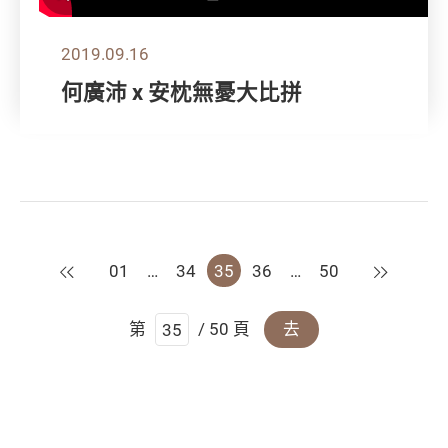
2019.09.16
何廣沛 x 安枕無憂大比拼
上一頁
下一頁
01
…
34
35
36
…
50
第
/ 50 頁
去