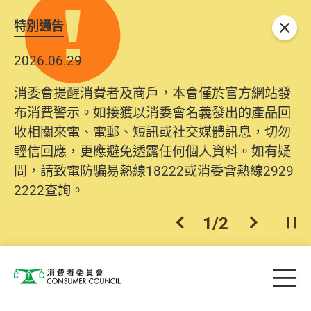
特別通告
關閉
2026.06.29
消委會提醒消費者及商戶，本會僅於官方網站發
布消費警示。如接獲以消委會名義發出的產品回
收相關來電、電郵、短訊或社交媒體訊息，切勿
輕信回應，更應避免透露任何個人資料。如有疑
問，請致電防騙易熱線18222或消委會熱線2929
2222查詢。
1
/
2
上一個
下一個
開
Skip to main content
目
消費者委員會