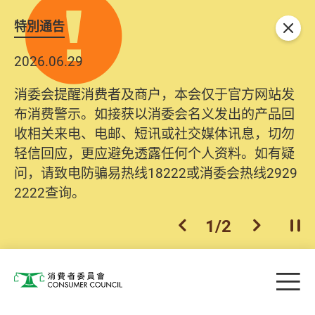
特別通告
关闭
2026.06.29
消委会提醒消费者及商户，本会仅于官方网站发
布消费警示。如接获以消委会名义发出的产品回
收相关来电、电邮、短讯或社交媒体讯息，切勿
轻信回应，更应避免透露任何个人资料。如有疑
问，请致电防骗易热线18222或消委会热线2929
2222查询。
1
/
2
上一个
下一个
开
Skip to main content
目
消费者委员会