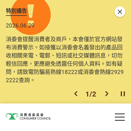
特別通告
關閉
2026.06.29
消委會提醒消費者及商戶，本會僅於官方網站發
布消費警示。如接獲以消委會名義發出的產品回
收相關來電、電郵、短訊或社交媒體訊息，切勿
輕信回應，更應避免透露任何個人資料。如有疑
問，請致電防騙易熱線18222或消委會熱線2929
2222查詢。
1
/
2
上一個
下一個
開
Skip to main content
目
消費者委員會