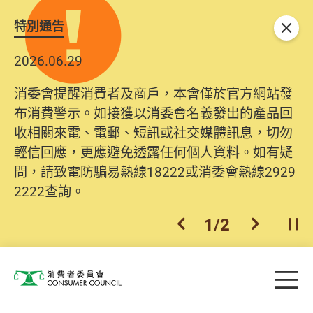
特別通告
關閉
2026.06.29
消委會提醒消費者及商戶，本會僅於官方網站發
布消費警示。如接獲以消委會名義發出的產品回
收相關來電、電郵、短訊或社交媒體訊息，切勿
輕信回應，更應避免透露任何個人資料。如有疑
問，請致電防騙易熱線18222或消委會熱線2929
2222查詢。
1
/
2
上一個
下一個
開
Skip to main content
目
消費者委員會