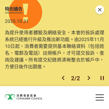
特別通告
關閉
2025.10.31
為提升使用者體驗及網絡安全，本會的投訴處理
系統已經進行升級及推出新功能。由2025年11月
10日起，消費者需要提供基本聯絡資料（包括姓
名、電郵及電話）註冊帳戶，才可提交投訴、查
詢及建議。所有提交紀錄將清晰整合於帳戶中，
方便日後作出跟進。
2
/
2
上一個
下一個
開
Skip to main content
目
消費者委員會