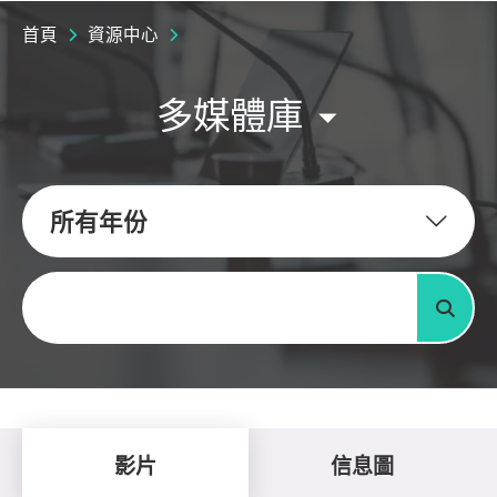
首頁
資源中心
多媒體庫
所有年份
關鍵字
搜尋
影片
信息圖