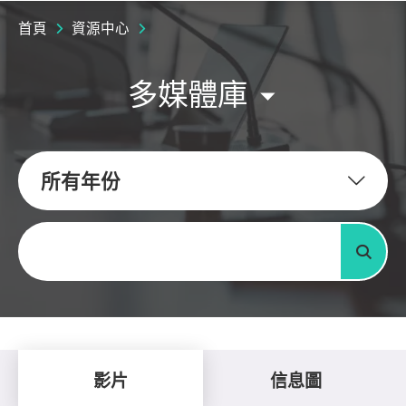
首頁
資源中心
多媒體庫
所有年份
關鍵字
搜尋
影片
信息圖