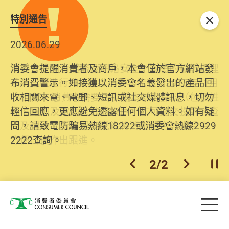
特別通告
關閉
2026.06.29
2025.10.31
消委會提醒消費者及商戶，本會僅於官方網站發
為提升使用者體驗及網絡安全，本會的投訴處理
布消費警示。如接獲以消委會名義發出的產品回
系統已經進行升級及推出新功能。由2025年11月
收相關來電、電郵、短訊或社交媒體訊息，切勿
10日起，消費者需要提供基本聯絡資料（包括姓
輕信回應，更應避免透露任何個人資料。如有疑
名、電郵及電話）註冊帳戶，才可提交投訴、查
問，請致電防騙易熱線18222或消委會熱線2929
詢及建議。所有提交紀錄將清晰整合於帳戶中，
2222查詢。
方便日後作出跟進。
2
/
2
上一個
下一個
開
Skip to main content
目
消費者委員會