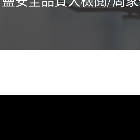
食鹽安全品質大檢閱/周家