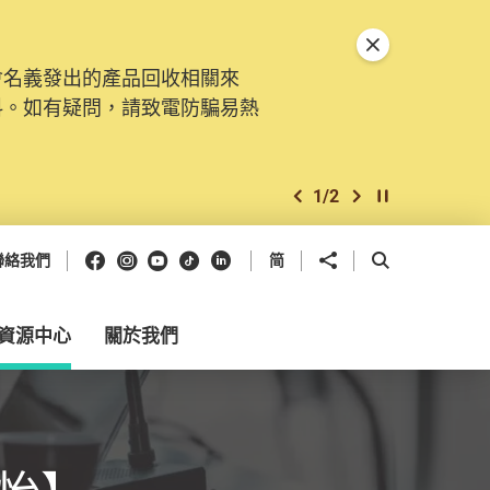
關閉特別通告
會名義發出的產品回收相關來
料。如有疑問，請致電防騙易熱
1
/
2
上一個
下一個
開始/暫停幻燈
Facebook
Instagram
Youtube
抖音
領英
分享到
開啟搜尋框
聯絡我們
简
資源中心
關於我們