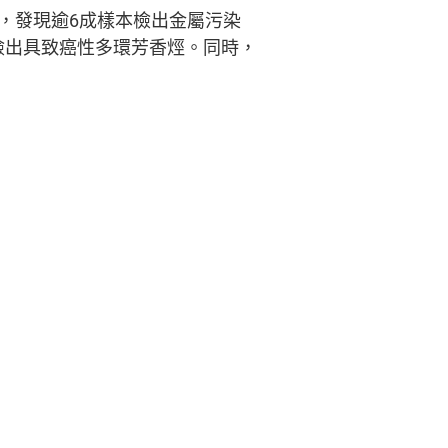
，發現逾6成樣本檢出金屬污染
檢出具致癌性多環芳香烴。同時，