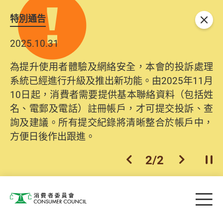
特別通告
關閉
2025.10.31
為提升使用者體驗及網絡安全，本會的投訴處理
系統已經進行升級及推出新功能。由2025年11月
10日起，消費者需要提供基本聯絡資料（包括姓
名、電郵及電話）註冊帳戶，才可提交投訴、查
詢及建議。所有提交紀錄將清晰整合於帳戶中，
方便日後作出跟進。
2
/
2
上一個
下一個
開
Skip to main content
目
消費者委員會