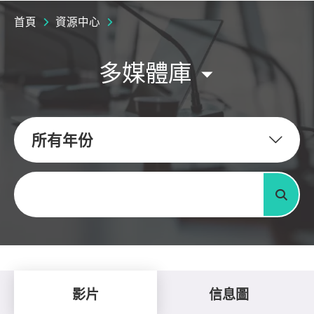
首頁
資源中心
多媒體庫
所有年份
關鍵字
搜尋
影片
信息圖