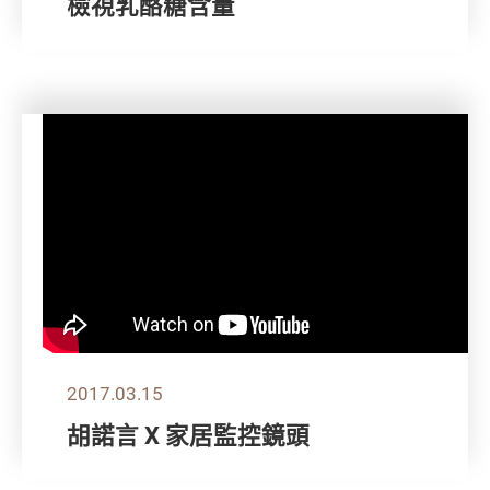
檢視乳酪糖含量
2017.03.15
胡諾言 X 家居監控鏡頭