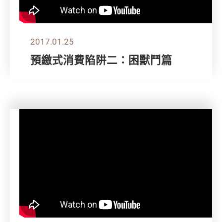
2017.01.25
預繳式消費陷阱二：困獸鬥篇