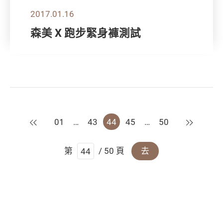
2017.01.16
森美 X 跑步緊身褲測試
上一頁
下一頁
01
…
43
44
45
…
50
第
/ 50 頁
去