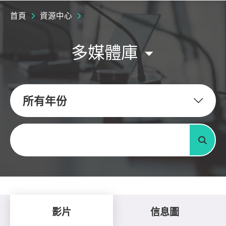
首頁
資源中心
多媒體庫
所有年份
關鍵字
搜尋
影片
信息圖