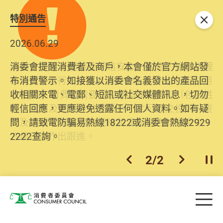
特別通告
關閉
2026.06.29
2025.10.31
消委會提醒消費者及商戶，本會僅於官方網站發
為提升使用者體驗及網絡安全，本會的投訴處理
布消費警示。如接獲以消委會名義發出的產品回
系統已經進行升級及推出新功能。由2025年11月
收相關來電、電郵、短訊或社交媒體訊息，切勿
10日起，消費者需要提供基本聯絡資料（包括姓
輕信回應，更應避免透露任何個人資料。如有疑
名、電郵及電話）註冊帳戶，才可提交投訴、查
問，請致電防騙易熱線18222或消委會熱線2929
詢及建議。所有提交紀錄將清晰整合於帳戶中，
2222查詢。
方便日後作出跟進。
2
/
2
上一個
下一個
開
Skip to main content
目
消費者委員會