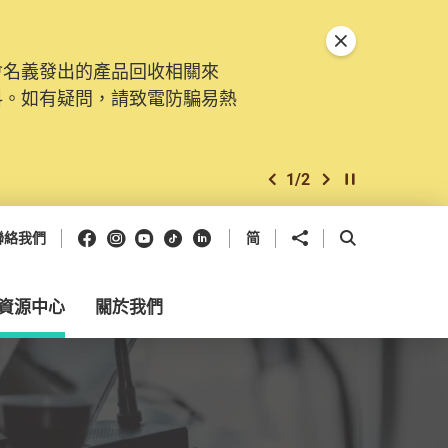
關閉特別通告
會名義發出的產品回收相關來
料。如有疑問，請致電防騙易熱
1
/
2
上一個
下一個
開始/暫停幻燈
Facebook
Instagram
Youtube
抖音
領英
分享到
開啟搜尋框
聯絡我們
简
資源中心
關於我們