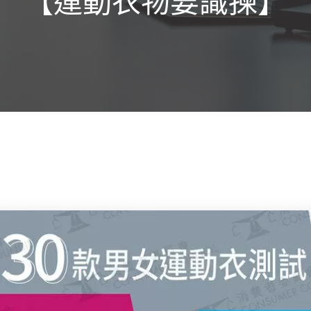
【運動衣物要識揀】