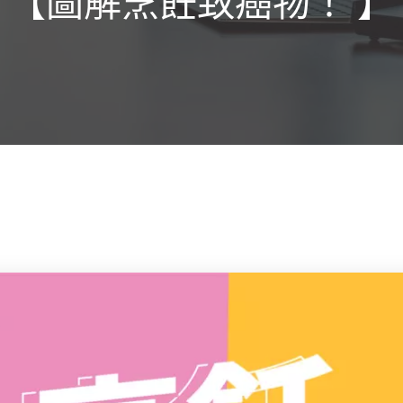
【圖解烹飪致癌物！ 】