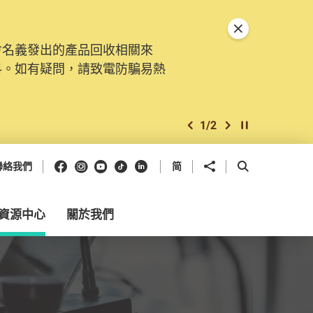
關閉特別通告
會名義發出的產品回收相關來
料。如有疑問，請致電防騙易熱
1
/
2
上一個
下一個
開始/暫停幻燈
Facebook
Instagram
Youtube
抖音
領英
分享到
開啟搜尋框
聯絡我們
简
資源中心
關於我們