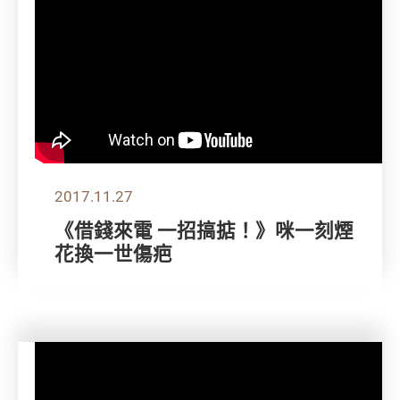
2017.11.27
《借錢來電 一招搞掂！》咪一刻煙
花換一世傷疤