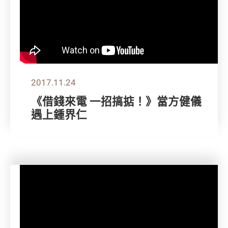
2017.11.24
《借錢來電 一招搞掂！》當方健儀
遇上鍾界仁