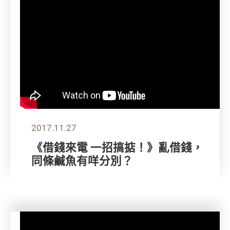
2017.11.27
《借錢來電 一招搞掂！》亂借錢，
同條鹹魚有咩分別？