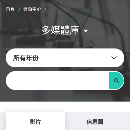
首頁
資源中心
多媒體庫
所有年份
關鍵字
搜尋
影片
信息圖