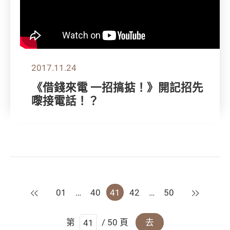
2017.11.24
《借錢來電 一招搞掂！》開記招先
嚟接電話！？
上一頁
下一頁
01
…
40
41
42
…
50
第
/ 50 頁
去