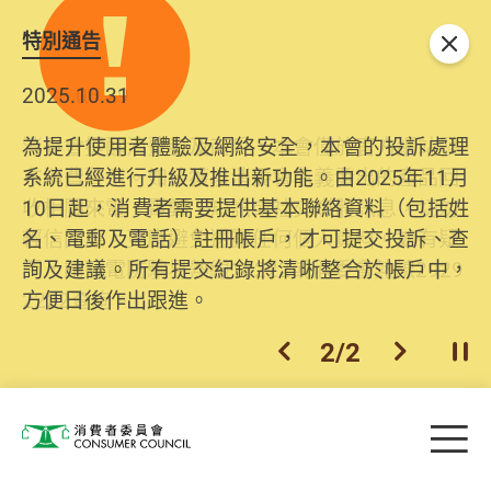
特別通告
關閉
2025.10.31
為提升使用者體驗及網絡安全，本會的投訴處理
系統已經進行升級及推出新功能。由2025年11月
10日起，消費者需要提供基本聯絡資料（包括姓
名、電郵及電話）註冊帳戶，才可提交投訴、查
詢及建議。所有提交紀錄將清晰整合於帳戶中，
方便日後作出跟進。
2
/
2
上一個
下一個
開
Skip to main content
目
消費者委員會