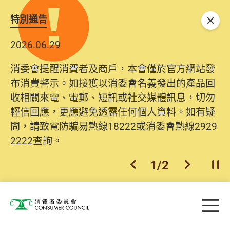
特別通告
關閉
2026.06.29
2025.10.31
消委會提醒消費者及商戶，本會僅於官方網站發
為提升使用者體驗及網絡安全，本會的投訴處理
布消費警示。如接獲以消委會名義發出的產品回
系統已經進行升級及推出新功能。由2025年11月
收相關來電、電郵、短訊或社交媒體訊息，切勿
10日起，消費者需要提供基本聯絡資料（包括姓
輕信回應，更應避免透露任何個人資料。如有疑
名、電郵及電話）註冊帳戶，才可提交投訴、查
問，請致電防騙易熱線18222或消委會熱線2929
詢及建議。所有提交紀錄將清晰整合於帳戶中，
2222查詢。
方便日後作出跟進。
2
/
2
上一個
下一個
開
Skip to main content
目
消費者委員會