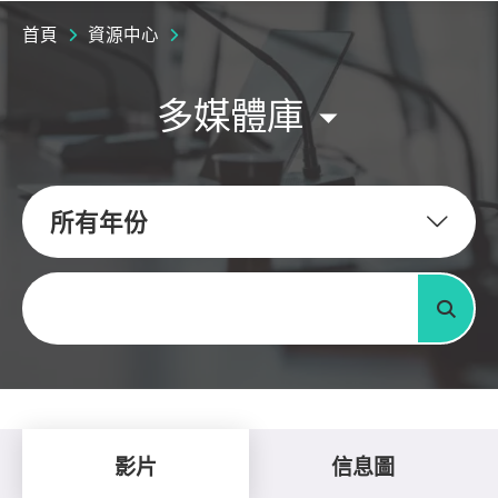
首頁
資源中心
多媒體庫
所有年份
關鍵字
搜尋
影片
信息圖