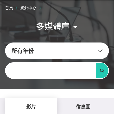
首頁
資源中心
多媒體庫
所有年份
關鍵字
搜尋
影片
信息圖