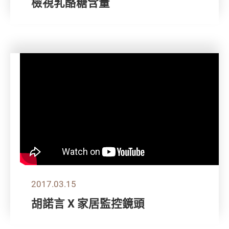
檢視乳酪糖含量
2017.03.15
胡諾言 X 家居監控鏡頭