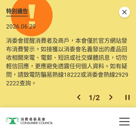
特別通告
關閉
2026.06.29
2025.10.31
消委會提醒消費者及商戶，本會僅於官方網站發
為提升使用者體驗及網絡安全，本會的投訴處理
布消費警示。如接獲以消委會名義發出的產品回
系統已經進行升級及推出新功能。由2025年11月
收相關來電、電郵、短訊或社交媒體訊息，切勿
10日起，消費者需要提供基本聯絡資料（包括姓
輕信回應，更應避免透露任何個人資料。如有疑
名、電郵及電話）註冊帳戶，才可提交投訴、查
問，請致電防騙易熱線18222或消委會熱線2929
詢及建議。所有提交紀錄將清晰整合於帳戶中，
2222查詢。
方便日後作出跟進。
2
/
2
上一個
下一個
開
Skip to main content
目
消費者委員會