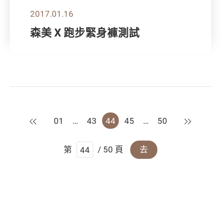
2017.01.16
森美 X 跑步緊身褲測試
上一頁
下一頁
01
…
43
44
45
…
50
第
/ 50 頁
去