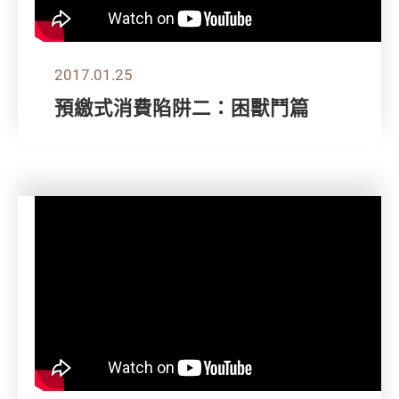
2017.01.25
預繳式消費陷阱二：困獸鬥篇